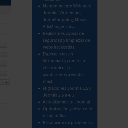
Mantenimiento Web para
Joomla, Virtuemart,
JoomShopping, Mosets,
AdsManger, etc....
Realizamos copias de
seguridad y limpiezas de
webs hackeadas.
Especialistas en
Virtuemart y comercio
electrónico. Te
ayudaremos a vender
más!!
Migraciones Joomla 1.5 y
Joomla 2.5 a 4.0.
Actualizamos tu Joomla!
Optimización y desarrollo
de plantillas.
Resolución de problemas.