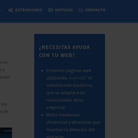
EXTENSIONES
NOTICIAS
CONTACTO
¿NECESITAS AYUDA
CON TU WEB?
s se
s y
Creamos páginas web
ación
utilizando
Joomla!®
el
sistema más moderno,
que se adapta a las
necesidades de tu
 los
empresa!
es de
Webs modernas,
.
dinámicas y atractivas que
mantien la atención del
visitante.