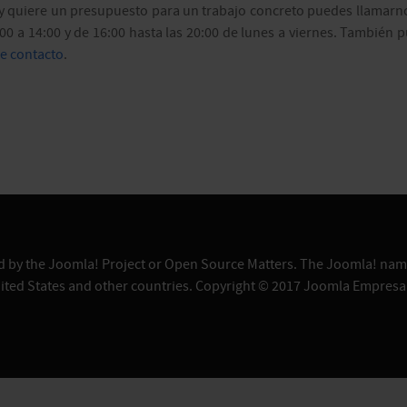
s y quiere un presupuesto para un trabajo concreto puedes llamarn
00 a 14:00 y de 16:00 hasta las 20:00 de lunes a viernes. También 
e contacto
.
sed by the Joomla! Project or Open Source Matters. The Joomla! name
ited States and other countries. Copyright © 2017 Joomla Empresa