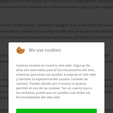
. También le recomendamos que actualice los componentes, módulos
ma semestral de revisión del software instalado para poder realiza
iones de componentes, módulos o plugins que ya no utilice en su we
a no utilice. Además es muy importante revisar los archivos utiliza
os archivos al desinstalar las extensiones utilizando el sistema in
We use cookies
ación de todos los elementos que ya no son necesarios. Para poder
prenda a manejar el MyPHPadmin que encontrará en el panel de cont
Usamos cookies en nuestro sitio web. Algunas de
ellas son esenciales para el funcionamiento del sitio,
mientras que otras nos ayudan a mejorar el sitio web
y también la experiencia del usuario (cookies de
 de seguridad de los archivos de su web y de la base de datos para
rastreo). Puedes decidir por ti mismo si quieres
la cantidad de contenidos nuevos que usted suba a la web tendrá q
permitir el uso de las cookies. Ten en cuenta que si
otros recomendamos la realización siempre de copias de seguridad
las rechazas, puede que no puedas usar todas las
funcionalidades del sitio web.
e ningún componente que sea fiable 100%. No se arriesgue!
gables y si existen algunas que no lo son establezca una estrategi