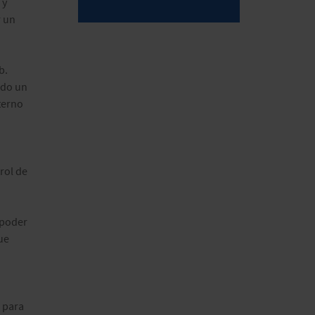
 y
r un
b.
ndo un
terno
rol de
 poder
ue
a para