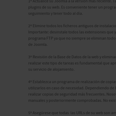
1º Actualice su Joomla a la versión más reciente
plugins de su web. Es conveniente tener un progra
seguimiento y tener todo al día.
2º Elimine todos los ficheros antiguos de instalac
Importante: desinstale todos las extensiones que y
programa FTP ya que no siempre se eliminan todos l
de Joomla.
3º Revisión de la Base de Datos de la web y elimin
realizar este tipo de tareas es fundamental que a
su servicio de alojamiento.
4º Establezca un programa de realización de copias
utilizarlos en caso de necesidad. Dependiendo de 
realizar copias de seguridad más frecuentes. Nos
manuales y posteriormente comprobadas. No exist
5º Asegúrese que todas las URLs de su web son ami