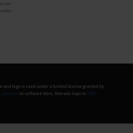
os por
puedes
 and logo is used under a limited license granted by
.
Joomla!
es software libre, liberado bajo la
GNU