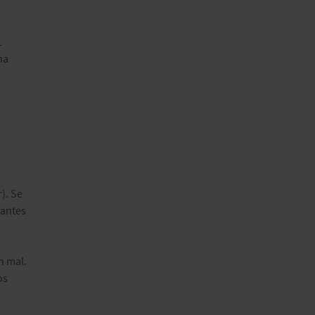
L
na
). Se
tantes
n mal.
os