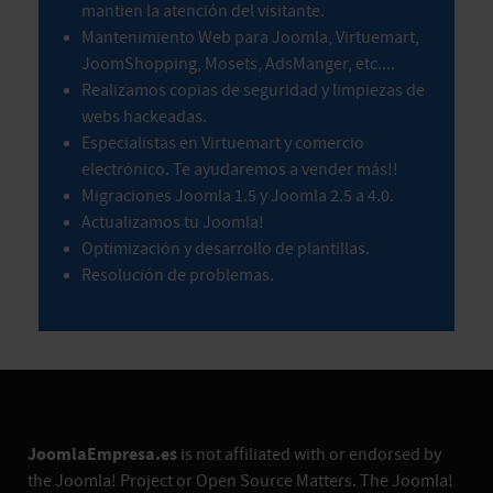
mantien la atención del visitante.
Mantenimiento Web para Joomla, Virtuemart,
JoomShopping, Mosets, AdsManger, etc....
Realizamos copias de seguridad y limpiezas de
webs hackeadas.
Especialistas en Virtuemart y comercio
electrónico. Te ayudaremos a vender más!!
Migraciones Joomla 1.5 y Joomla 2.5 a 4.0.
Actualizamos tu Joomla!
Optimización y desarrollo de plantillas.
Resolución de problemas.
JoomlaEmpresa.es
is not affiliated with or endorsed by
the Joomla! Project or Open Source Matters. The Joomla!