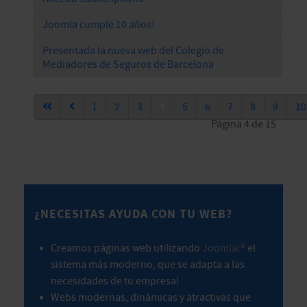
Joomla cumple 10 años!
Presentada la nueva web del Colegio de
Mediadores de Seguros de Barcelona
1
2
3
4
5
6
7
8
9
10
Página 4 de 15
¿NECESITAS AYUDA CON TU WEB?
Creamos páginas web utilizando
Joomla!®
el
sistema más moderno, que se adapta a las
necesidades de tu empresa!
Webs modernas, dinámicas y atractivas que