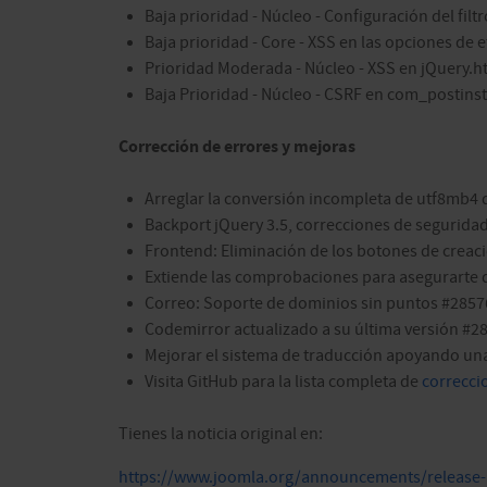
Baja prioridad - Núcleo - Configuración del filt
Baja prioridad - Core - XSS en las opciones de
Prioridad Moderada - Núcleo - XSS en jQuery.ht
Baja Prioridad - Núcleo - CSRF en com_postinsta
Corrección de errores y mejoras
Arreglar la conversión incompleta de utf8mb4 
Backport jQuery 3.5, correcciones de segurida
Frontend: Eliminación de los botones de crea
Extiende las comprobaciones para asegurarte d
Correo: Soporte de dominios sin puntos #2857
Codemirror actualizado a su última versión #2
Mejorar el sistema de traducción apoyando una
Visita GitHub para la lista completa de
correcci
Tienes la noticia original en:
https://www.joomla.org/announcements/release-