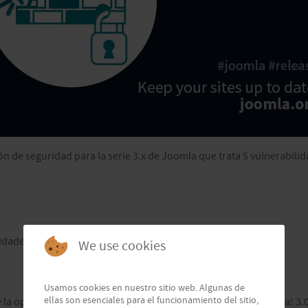
ión de seguridad para la serie 3.x de Joomla que trata 5 vulnerabil
idades de seguridad y aborda varios errores, incluyendo:
We use cookies
Usamos cookies en nuestro sitio web. Algunas de
ellas son esenciales para el funcionamiento del sitio,
e la opción de etiqueta de encabezamiento (afectando a Joomla! 3.0.