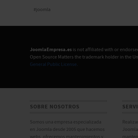
#joomla
JoomlaEmpresa.es
is not affiliated with or endor
Open Source Matters the trademark holder in the Un
General Public License.
SOBRE NOSOTROS
SERV
Somos una empresa especializada
Realiza
en Joomla desde 2005 que hacemos
Joomla!
webs, ofrecemos mantenimientos y
manten