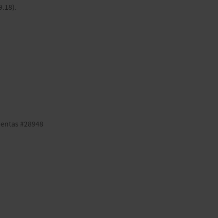
9.18).
).
uentas #28948