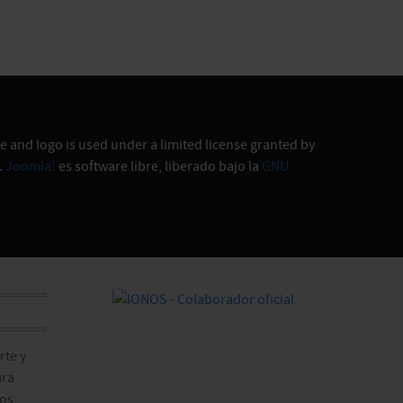
 and logo is used under a limited license granted by
.
Joomla!
es software libre, liberado bajo la
GNU
te y
ara
ros