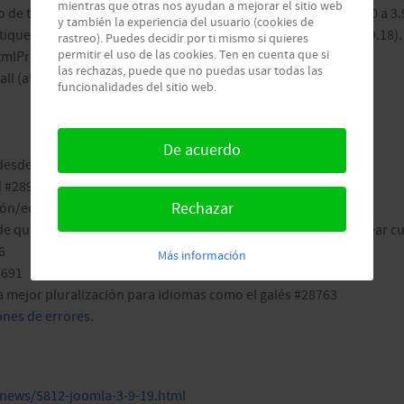
mientras que otras nos ayudan a mejorar el sitio web
ro de texto por defecto inconsistente (afectando a Joomla! 2.5.0 a 3.
y también la experiencia del usuario (cookies de
 etiquetas de com_modules (afectando a Joomla! 3.0.0 hasta 3.9.18
rastreo). Puedes decidir por ti mismo si quieres
permitir el uso de las cookies. Ten en cuenta que si
mlPrefiltro (afectando a Joomla! 3.0.0 hasta 3.9.18).
las rechazas, puede que no puedas usar todas las
ll (afectando a Joomla! 3.7.0 hasta 3.9.18).
funcionalidades del sitio web.
De acuerdo
desde el 3.9.17 #29117
d #28948
Rechazar
ción/edición del menú #29191
e que sólo los administradores de usuarios reales pueden crear c
6
Más información
8691
 mejor pluralización para idiomas como el galés #28763
ones de errores
.
news/5812-joomla-3-9-19.html