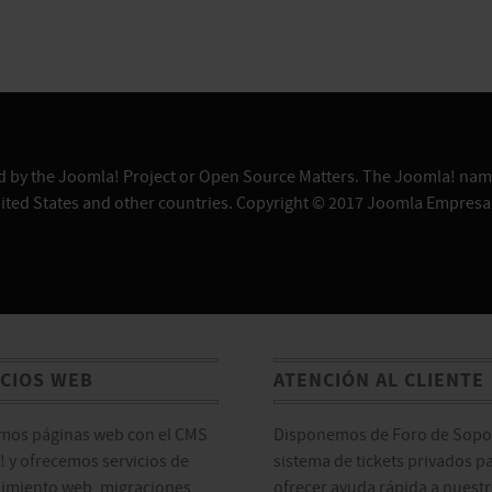
sed by the Joomla! Project or Open Source Matters. The Joomla! name
ited States and other countries. Copyright © 2017 Joomla Empresa
ICIOS WEB
ATENCIÓN AL CLIENTE
mos páginas web con el CMS
Disponemos de Foro de Sopor
 y ofrecemos servicios de
sistema de tickets privados p
imiento web, migraciones,
ofrecer ayuda rápida a nuest