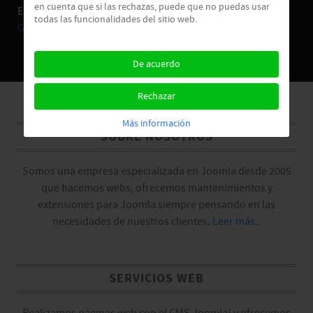
en cuenta que si las rechazas, puede que no puedas usar
Empresa.
Joomla!
es software libre, liberado bajo la
GNU
todas las funcionalidades del sitio web.
General Public License.
De acuerdo
Rechazar
Más información
SOBRE NOSOTROS
Somos una empresa especializada en Joomla desde 2005
que hacemos webs, ofrecemos mantenimientos y
extensiones para Joomla siempre pensando en las
necesidades de nuestros clientes.
Leer más..
SERVICIOS WEB