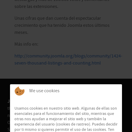
sobre las extensiones.
Unas cifras que dan cuenta del espectacular
crecimiento que ha tenido Joomla estos últimos
meses.
Más info en:
http://community.joomla.org/blogs/community/1424-
seven-thousand-listings-and-counting.html
We use cookies
JoomlaEmpresa.es
is not affiliated with or endorsed by
the Joomla! Project or Open Source Matters. The Joomla!
Usamos cookies en nuestro sitio web. Algunas de ellas son
esenciales para el funcionamiento del sitio, mientras que
name and logo is used under a limited license granted by
otras nos ayudan a mejorar el sitio web y también la
Open Source Matters the trademark holder in the United
experiencia del usuario (cookies de rastreo). Puedes decidir
States and other countries. Copyright © 2017 Joomla
por ti mismo si quieres permitir el uso de las cookies. Ten