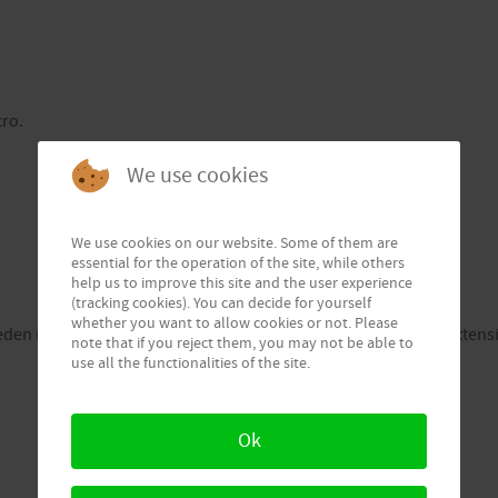
ro.
We use cookies
We use cookies on our website. Some of them are
essential for the operation of the site, while others
help us to improve this site and the user experience
(tracking cookies). You can decide for yourself
whether you want to allow cookies or not. Please
eden incorporar de una manera sencilla a tu web usando las extens
note that if you reject them, you may not be able to
use all the functionalities of the site.
Ok