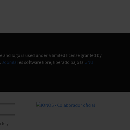
 and logo is used under a limited license granted by
.
Joomla!
es software libre, liberado bajo la
GNU
te y