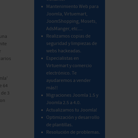
Mantenimiento Web para
Joomla, Virtuemart,
JoomShopping, Mosets,
AdsManger, etc....
Realizamos copias de
 una
seguridad y limpiezas de
mite
webs hackeadas.
r
Especialistas en
uarios
Virtuemart y comercio
electrónico. Te
mla'
ayudaremos a vender
e 64
más!!
 de 3
Migraciones Joomla 1.5 y
con
Joomla 2.5 a 4.0.
Actualizamos tu Joomla!
Optimización y desarrollo
de plantillas.
Resolución de problemas.