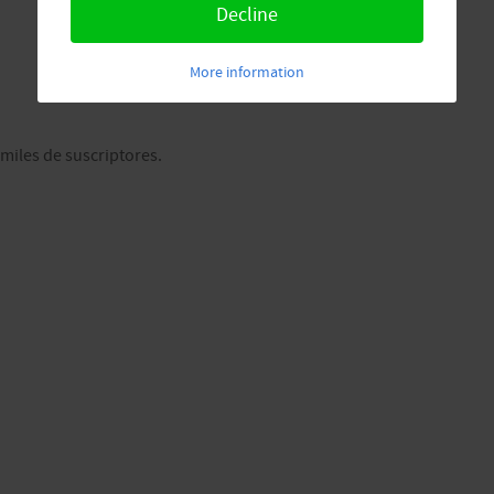
Decline
.
More information
miles de suscriptores.