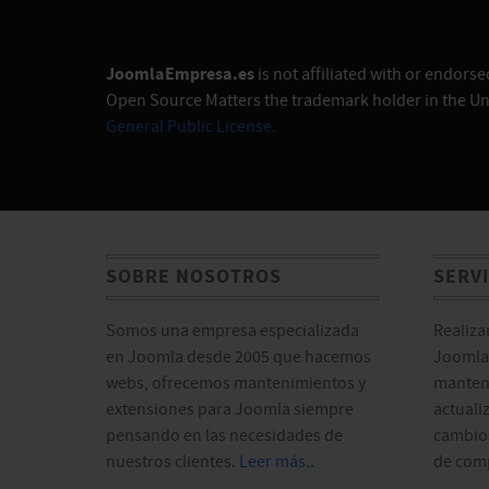
JoomlaEmpresa.es
is not affiliated with or endor
Open Source Matters the trademark holder in the Un
General Public License.
SOBRE NOSOTROS
SERV
Somos una empresa especializada
Realiza
en Joomla desde 2005 que hacemos
Joomla!
webs, ofrecemos mantenimientos y
manten
extensiones para Joomla siempre
actuali
pensando en las necesidades de
cambios
nuestros clientes.
Leer más..
de comp