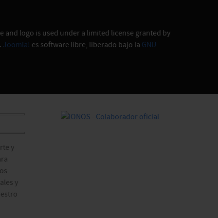
 and logo is used under a limited license granted by
.
Joomla!
es software libre, liberado bajo la
GNU
te y
ara
ros
ales y
estro