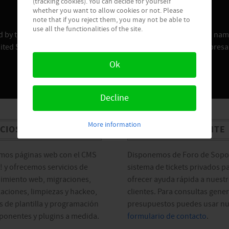
(tracking cookies). You can decide for yourself
whether you want to allow cookies or not. Please
note that if you reject them, you may not be able to
use all the functionalities of the site.
sed by the Joomla! Project or Open Source Matters. The Joomla! name
ited States and other countries. Copyright © 2017 Joomla Empresa
Ok
Decline
More information
ICIOS WEB
ATENCIÓN AL CLIENTE
mos páginas web con el CMS
Disponemos de Foro de Sopor
 y ofrecemos servicios de
sistema de tickets privados p
imiento web, migraciones,
ofrecer ayuda rápida a nuest
zaciones, limpiezas y hackeo,
clientes. Para consultas gener
 de plantilla y programación
presupuestos puedes usar nu
onentes y plugins a medida.
formulario de contacto
.