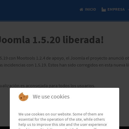
INICIO
EMPRESA
Joomla 1.5.20 liberada!
.5.19 con Mootools 1.2.4 de apoyo, el Joomla el proyecto anunció o
s incidencias con 1.5.19. Estos han sido corregidos en esta nueva l
ualización es aconsejada para todos los usuarios.
We use cookies
We use cookies on our website. Some of them are
essential for the operation of the site, while others
help us to improve this site and the user experience